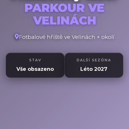
PARKOUR VE
VELINÁCH
Fotbalové hřiště ve Velinách + okolí
STAV
DALŠÍ SEZÓNA
Vše obsazeno
Léto 2027