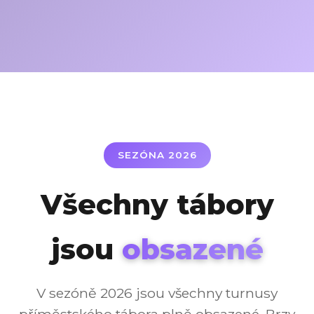
SEZÓNA 2026
Všechny tábory
jsou
obsazené
V sezóně 2026 jsou všechny turnusy
příměstského tábora plně obsazené. Brzy