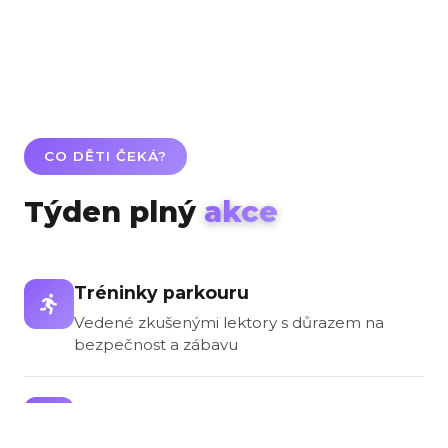
CO DĚTI ČEKÁ?
Týden plný
akce
Tréninky parkouru
Vedené zkušenými lektory s důrazem na
bezpečnost a zábavu
Překážky a vybavení
Žíněnky, překážky a velký nafukovací air track