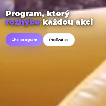
Program, který
rozhýbe
každou akci
Chci program
Podívat se